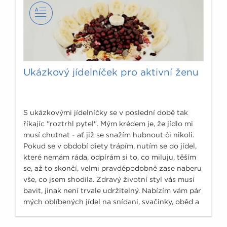
Ukázkový jídelníček pro aktivní ženu
S ukázkovými jídelníčky se v poslední době tak
říkajíc "roztrhl pytel". Mým krédem je, že jídlo mi
musí chutnat - ať již se snažím hubnout či nikoli.
Pokud se v období diety trápím, nutím se do jídel,
které nemám ráda, odpírám si to, co miluju, těším
se, až to skončí, velmi pravděpodobně zase naberu
vše, co jsem shodila. Zdravý životní styl vás musí
bavit, jinak není trvale udržitelný. Nabízím vám pár
mých oblíbených jídel na snídani, svačinky, oběd a
večeři.