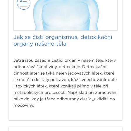
Jak se čistí organismus, detoxikační
orgány našeho těla
Játra jsou zásadní čistící orgán v našem těle, který
odbourává škodliviny, detoxikuje. Detoxikační
činnost jater se týká nejen jedovatých látek, které
se do těla dostaly potravou, kůží, vdechováním, ale
i toxických látek, které vznikají přímo v těle při
metabolických procesech. Například při zpracování
bílkovin, kdy je třeba odbouraný dusík „uklidit“ do
močoviny.