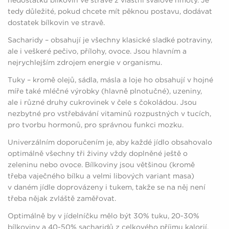
nedostatku bílkovin ve stravě z vlastní svalové hmoty. Je
tedy důležité, pokud chcete mít pěknou postavu, dodávat
dostatek bílkovin ve stravě.
Sacharidy – obsahují je všechny klasické sladké potraviny,
ale i veškeré pečivo, přílohy, ovoce. Jsou hlavním a
nejrychlejším zdrojem energie v organismu.
Tuky – kromě olejů, sádla, másla a loje ho obsahují v hojné
míře také mléčné výrobky (hlavně plnotučné), uzeniny,
ale i různé druhy cukrovinek v čele s čokoládou. Jsou
nezbytné pro vstřebávání vitaminů rozpustných v tucích,
pro tvorbu hormonů, pro správnou funkci mozku.
Univerzálním doporučením je, aby každé jídlo obsahovalo
optimálně všechny tři živiny vždy doplněné ještě o
zeleninu nebo ovoce. Bílkoviny jsou většinou (kromě
třeba vaječného bílku a velmi libových variant masa)
v daném jídle doprovázeny i tukem, takže se na něj není
třeba nějak zvláště zaměřovat.
Optimálně by v jídelníčku mělo být 30% tuku, 20-30%
bílkoviny a 40-50% sacharidů z celkového příjmu kalorií.