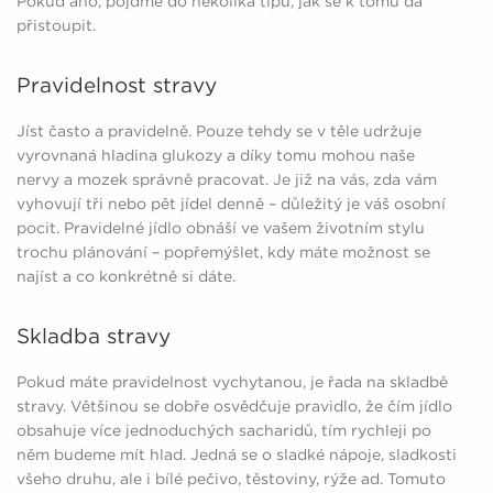
Pokud ano, pojďme do několika tipů, jak se k tomu dá
přistoupit.
Pravidelnost stravy
Jíst často a pravidelně. Pouze tehdy se v těle udržuje
vyrovnaná hladina glukozy a díky tomu mohou naše
nervy a mozek správně pracovat. Je již na vás, zda vám
vyhovují tři nebo pět jídel denně – důležitý je váš osobní
pocit. Pravidelné jídlo obnáší ve vašem životním stylu
trochu plánování – popřemýšlet, kdy máte možnost se
najíst a co konkrétně si dáte.
Skladba stravy
Pokud máte pravidelnost vychytanou, je řada na skladbě
stravy. Většinou se dobře osvědčuje pravidlo, že čím jídlo
obsahuje více jednoduchých sacharidů, tím rychleji po
něm budeme mít hlad. Jedná se o sladké nápoje, sladkosti
všeho druhu, ale i bílé pečivo, těstoviny, rýže ad. Tomuto