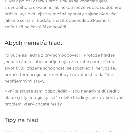
si však položí otázku proč. Pokud se vzpamatujete
z úvodního překvapení, jak někdo může vůbec podobnou
otázku vyslovit, zjistíte možná spousty zajímavých věcí,
jakmile se na ni budete snažit odpovědět. Zkusme si
zmínit tři nejčastější odpovědi.
Abych neměl/a hlad.
To bude asi jedna z prvních odpovědí. Protože hlad je
jednak sám o sobě nepříjemný a za druhé nám ztěžuje
život kvůli ztížené schopnosti se soustředit, nervozitě,
poruše termoregulace, mnohdy i nevolností a dalšími
nepříjemnými stavy.
Nyní si zkuste sami odpovědět – jsou negativní důsledky
hladu (či fyziologicky spíše nízké hladiny cukru v krvi) váš
problém, který chcete řešit?
Tipy na hlad