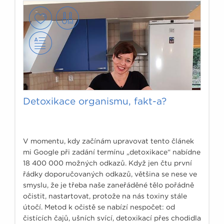
Detoxikace organismu, fakt-a?
V momentu, kdy začínám upravovat tento článek
mi Google při zadání termínu „detoxikace“ nabídne
18 400 000 možných odkazů. Když jen čtu první
řádky doporučovaných odkazů, většina se nese ve
smyslu, že je třeba naše zaneřáděné tělo pořádně
očistit, nastartovat, protože na nás toxiny stále
útočí. Metod k očistě se nabízí nespočet: od
čistících čajů, ušních svící, detoxikací přes chodidla