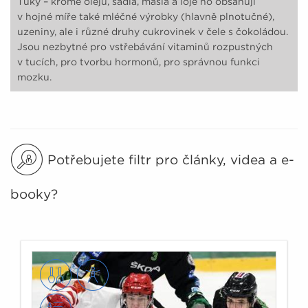
Tuky – kromě olejů, sádla, másla a loje ho obsahují
v hojné míře také mléčné výrobky (hlavně plnotučné),
uzeniny, ale i různé druhy cukrovinek v čele s čokoládou.
Jsou nezbytné pro vstřebávání vitaminů rozpustných
v tucích, pro tvorbu hormonů, pro správnou funkci
mozku.
Potřebujete filtr pro články, videa a e-
booky?