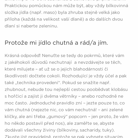
Praktickou pomůckou nám může být, aby vždy bílkovinná
složka jídla (např. maso) byla zhruba stejně velká jako
příloha (každá na velikost vaší dlaně) a do dalších dvou
dlaní si naberte zeleninu.
Protože mi jídlo chutná a rád/a jím.
Krásná odpověď! Nenuťte se tedy do pokrmů, které vám
z jakéhokoli důvodů nechutnají a nevzdávejte se těch,
které milujete – ať už se o jejich blahodárnosti či
škodlivosti dočtete cokoli. Rozhodující je vždy účel a pak
také „technika provedení“. Pokud se snažíte např.
zhubnout, nebude tou nejlepší cestou poobědvat klobásu
s hořčicí a zajíst ji dvěma větrníky – anebo rozhodně ne
moc často. Jednoduché pravidlo zní – jezte pouze to, co
vám chutná (nejezte nic, co vám nechutná! – ani zelené
klíčky, ale ani třeba „gumový“ popcorn – jen proto, že vám
ho někdo postavil před nos), ale zaměřte se, abyste
dodávali všechny živiny (bílkoviny, sacharidy, tuky).
Zkuste jíst pravidelně, protože se pak vyhnete situacím,