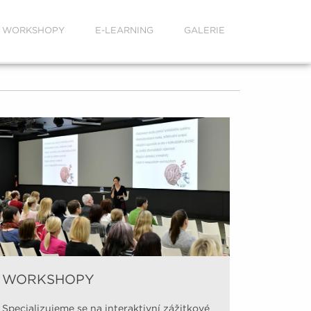
WORKSHOPY
E-LEARNING
GALERIE
WORKSHOPY
Video 
Specializujeme se na interaktivní zážitkové
Na našem