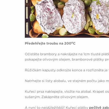
o
Předehřejte troubu na 200
C
Očistěte brambory a nakrájejte na 1cm tlusté plá
pokapejte olivovým olejem, bramborové plátky pr
Růžičkám kapusty odkrojte konce a rozřízněte je v
Natrhejte si listy alobalu, ve stejném počtu jako 
Kuřecí prsa naklepejte, vložte na alobal. Krapet o
sušeným. Zakápněte olivovým olejem.
A nyní to
nejdůležitější
! Kuřecí plátky
pečlivě zab