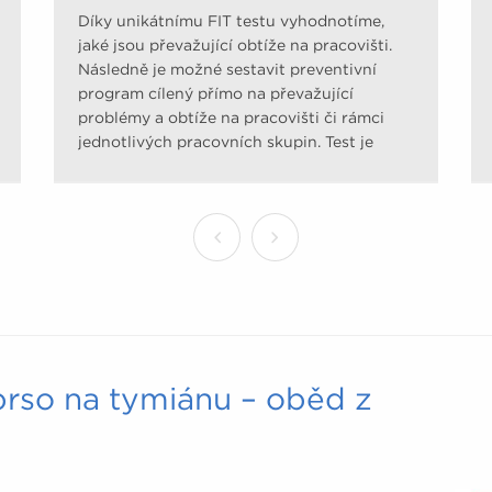
Díky unikátnímu FIT testu vyhodnotíme,
jaké jsou převažující obtíže na pracovišti.
Následně je možné sestavit preventivní
program cílený přímo na převažující
problémy a obtíže na pracovišti či rámci
jednotlivých pracovních skupin. Test je
sestaven na základě tzv. Evidence Based
Medicine (medicíny založené na důkazech)
pomocí upravených dotazníků uznávaných
odbornými společnostmi. Mapuje úroveň
pohybové aktivity, jídelníček, odolnost vůči
stresu, zátěž pohybového aparátu a rizika
civilizačních onemocnění.
prso na tymiánu – oběd z