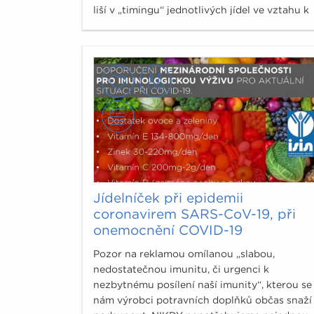
liší v „timingu“ jednotlivých jídel ve vztahu k
tréninku, soutěži, zápasu.
Jídelníček při epidemii
coronavirem SARS-CoV-19, při
onemocnění COVID-19
Pozor na reklamou omílanou „slabou,
nedostatečnou imunitu, či urgenci k
nezbytnému posílení naší imunity“, kterou se
nám výrobci potravních doplňků občas snaží