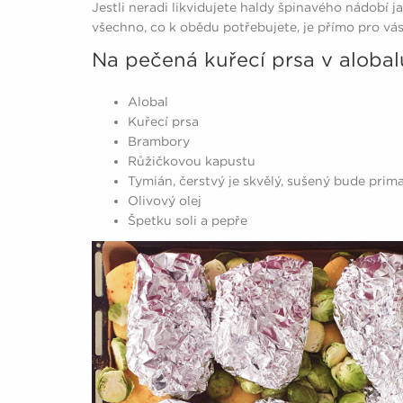
Jestli neradi likvidujete haldy špinavého nádobí j
všechno, co k obědu potřebujete, je přímo pro vás
Na pečená kuřecí prsa v alobal
Alobal
Kuřecí prsa
Brambory
Růžičkovou kapustu
Tymián, čerstvý je skvělý, sušený bude prim
Olivový olej
Špetku soli a pepře