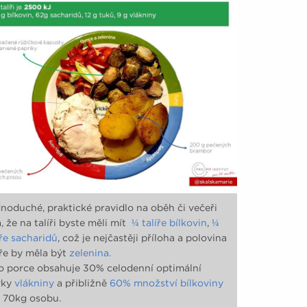
zlepšení životního stylu.
noduché, praktické pravidlo na oběh či večeři
á, že na talíři byste měli mít
¼ talíře bílkovin
,
¼
íře sacharidů
, což je nejčastěji příloha a polovina
íře by měla být
zelenina.
o porce obsahuje 30% celodenní optimální
vky
vlákniny
a přibližně
60% množství bílkoviny
 70kg osobu.