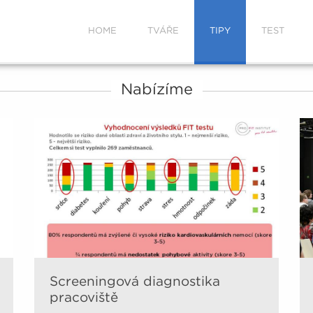
HOME
TVÁŘE
TIPY
TEST
Nabízíme
Screeningová diagnostika
pracoviště