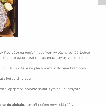
tky. Rozložte na pečícím papírem vyložený pekáč. Lehce
omíchejte (já prohrábnu rukama), aby byly omaštěné.
 půli. Přihoďte je na plech mezi rozložené brambory.
máte kuřecích prsou.
solte, opepřete, položte snítku tymiánu či zasypte
alte do alobalu
, aby při pečení nevytekla šťáva.