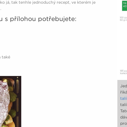
ako já, tak tenhle jednoduchý recept, ve kterém je
.
u s přílohou potřebujete:
a také
Jed
řík
tal
tal
Tat
dá
pro