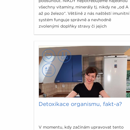
podsunout. NIKDY nepotřebujeme najednou
všechny vitamíny, minerály tj. nikdy ne „od A
až po železo“. Většině z nás naštěstí imunitní
systém funguje správně a nevhodně
zvolenými doplňky stravy či jejich
„megadávkami“ si křehkou rovnováhu
imunitního systému můžeme poškodit.
Detoxikace organismu, fakt-a?
V momentu, kdy začínám upravovat tento