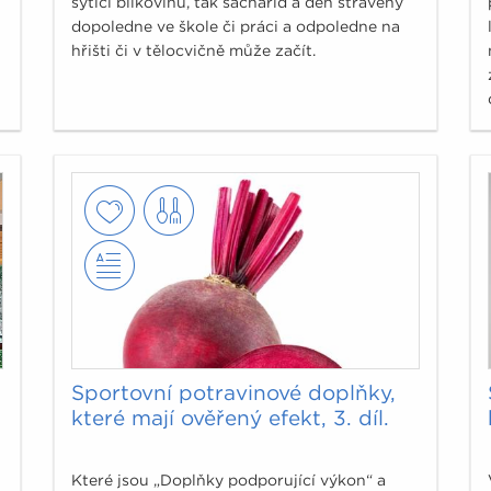
sytící bílkovinu, tak sacharid a den strávený
dopoledne ve škole či práci a odpoledne na
hřišti či v tělocvičně může začít.
Sportovní potravinové doplňky,
které mají ověřený efekt, 3. díl.
Které jsou „Doplňky podporující výkon“ a