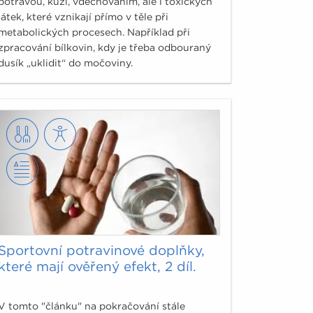
potravou, kůží, vdechováním, ale i toxických
látek, které vznikají přímo v těle při
metabolických procesech. Například při
zpracování bílkovin, kdy je třeba odbouraný
dusík „uklidit“ do močoviny.
Sportovní potravinové doplňky,
které mají ověřený efekt, 2 díl.
V tomto "článku" na pokračování stále