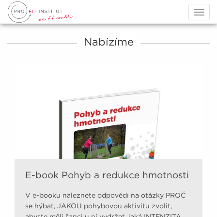
Togg
navig
Nabízíme
E-book Pohyb a redukce hmotnosti
V e-booku naleznete odpovědi na otázky PROČ
se hýbat, JAKOU pohybovou aktivitu zvolit,
abyste měli šanci u ní vydržet, jaká INTENZITA