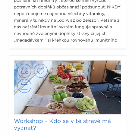
posílení naší imunity“, kterou se nám výrobci
potravních doplňků občas snaží podsunout. NIKDY
nepotřebujeme najednou všechny vitamíny,
minerály tj. nikdy ne „od A až po železo“. Většině z
nás naštěstí imunitní systém funguje správně a
nevhodně zvolenými doplňky stravy či jejich
„megadávkami“ si křehkou rovnováhu imunitního
systému můžeme poškodit.
Workshop - Kdo se v té stravě má
vyznat?