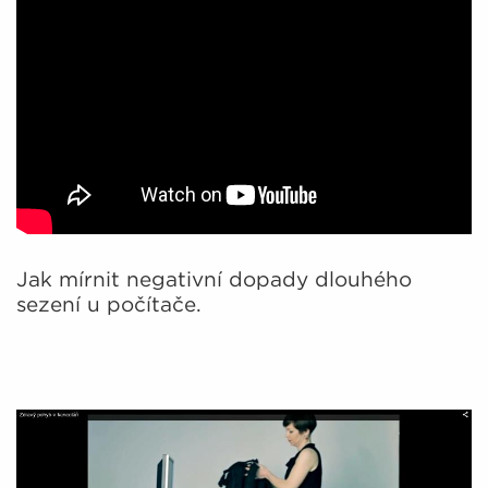
Jak mírnit negativní dopady dlouhého
sezení u počítače.