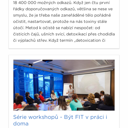
18 400 000 možných odkazů. Když jen čtu první
řádky doporučovaných odkazů, většina se nese ve
smyslu, že je třeba naše zaneřáděné tělo pořádně
očistit, nastartovat, protože na nás toxiny stále
útočí. Metod k očistě se nabízí nespočet: od
čistících čajů, ušních svící, detoxikací přes chodidla
či výplachů střev. Když termín „detoxication či
detoxicifation“ zadám do odborné medicínské
databáze PubMed, www.ncbi.nlm.nih.gov, ukáže se
počet článku, který se doslova vejde na prsty obou
rukou, tedy přesně 10 odborných článků.
Série workshopů - Být FIT v práci i
doma