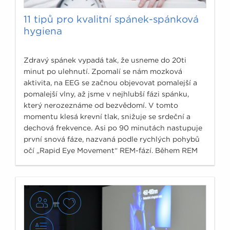
11 tipů pro kvalitní spánek-spánková
hygiena
Zdravý spánek vypadá tak, že usneme do 20ti
minut po ulehnutí. Zpomalí se nám mozková
aktivita, na EEG se začnou objevovat pomalejší a
pomalejší vlny, až jsme v nejhlubší fázi spánku,
který nerozeznáme od bezvědomí. V tomto
momentu klesá krevní tlak, snižuje se srdeční a
dechová frekvence. Asi po 90 minutách nastupuje
první snová fáze, nazvaná podle rychlých pohybů
očí „Rapid Eye Movement“ REM-fází. Během REM
fáze dochází k bouřlivé reakci, zrychluje se dech i
tep, stoupá krevní tlak, je však stále zachována
nenarušitelnost spánku.