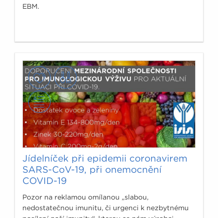
EBM.
Jídelníček při epidemii coronavirem
SARS-CoV-19, při onemocnění
COVID-19
Pozor na reklamou omílanou „slabou,
nedostatečnou imunitu, či urgenci k nezbytnému